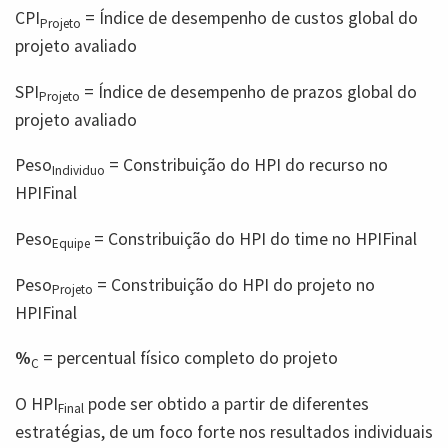
CPI
= Índice de desempenho de custos global do
Projeto
projeto avaliado
SPI
= Índice de desempenho de prazos global do
Projeto
projeto avaliado
Peso
= Constribuição do HPI do recurso no
Individuo
HPIFinal
Peso
= Constribuição do HPI do time no HPIFinal
Equipe
Peso
= Constribuição do HPI do projeto no
Projeto
HPIFinal
%
= percentual físico completo do projeto
C
O HPI
pode ser obtido a partir de diferentes
Final
estratégias, de um foco forte nos resultados individuais