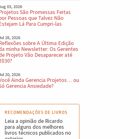
Aug 03, 2026
Projetos São Promessas Feitas
por Pessoas que Talvez Não
Estejam Lá Para Cumpri-las
Jul 28, 2026
Reflexões sobre A Última Edição
da minha Newsletter: Os Gerentes
de Projeto Vão Desaparecer até
2030?
Jul 20, 2026
Você Ainda Gerencia Projetos… ou
Só Gerencia Ansiedade?
RECOMENDAÇÕES DE LIVROS
Leia a opinião de Ricardo
para alguns dos melhores
livros técnicos publicados no
exterior.