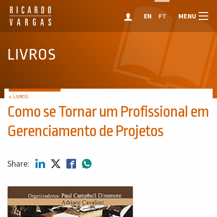
MENU
EN
PT
LIVROS
← LIVROS
Como se Tornar um Profissional em
Gerenciamento de Projetos
Share: