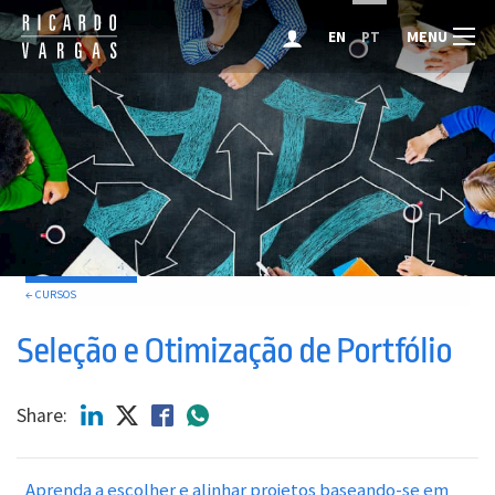
MENU
EN
PT
← CURSOS
Seleção e Otimização de Portfólio
Share:
Aprenda a escolher e alinhar projetos baseando-se em