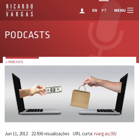
MENU
EN
PT
PODCASTS
← PODCASTS
Jun 11, 2012
22.936 visualizações
URL curta:
rvarg.as/30/