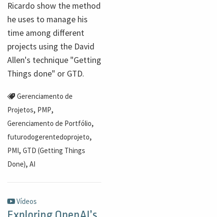
Ricardo show the method
he uses to manage his
time among different
projects using the David
Allen's technique "Getting
Things done" or GTD.
Gerenciamento de
,
,
Projetos
PMP
,
Gerenciamento de Portfólio
,
futurodogerentedoprojeto
,
PMI
GTD (Getting Things
,
Done)
AI
Vídeos
Exploring OpenAI’s