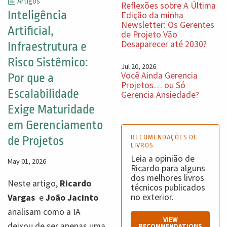
Artigos
Reflexões sobre A Última
Inteligência
Edição da minha
Newsletter: Os Gerentes
Artificial,
de Projeto Vão
Desaparecer até 2030?
Infraestrutura e
Risco Sistêmico:
Jul 20, 2026
Você Ainda Gerencia
Por que a
Projetos… ou Só
Escalabilidade
Gerencia Ansiedade?
Exige Maturidade
em Gerenciamento
RECOMENDAÇÕES DE
de Projetos
LIVROS
Leia a opinião de
May 01, 2026
Ricardo para alguns
dos melhores livros
Neste artigo,
Ricardo
técnicos publicados
no exterior.
Vargas
e
João Jacinto
analisam como a IA
VIEW
deixou de ser apenas uma
RECOMMENDATIONS