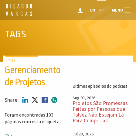
MENU
EN
PT
TAGS
← TAGS
Gerenciamento
de Projetos
Últimos episódios do podcast
Aug 03, 2026
Share:
Projetos São Promessas
Feitas por Pessoas que
Talvez Não Estejam Lá
Foram encontradas 103
Para Cumpri-las
páginas com esta etiqueta.
Jul 28, 2026