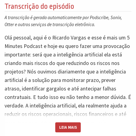
Transcrição do episódio
A transcrição é gerada automaticamente por Podscribe, Sonix,
Otter e outros serviços de transcrição eletrônica.
Olá pessoal, aqui é o Ricardo Vargas e esse é mais um 5
Minutes Podcast e hoje eu quero fazer uma provocação
importante: será que a inteligência artificial ela está
criando mais riscos do que reduzindo os riscos nos
projetos? Nós ouvimos diariamente que a inteligência
artificial é a solução para monitorar prazo, prever
atraso, identificar gargalos e até antecipar falhas
contratuais. E tudo isso eu não tenho a menor dúvida. É
verdade. A inteligência artificial, ela realmente ajuda a
reduzir os riscos operacionais, riscos financeiros e até
erros humanos. Agora, ao mesmo tempo, nós
LEIA MAIS
precisamos encarar a outra face da moeda que AI nos