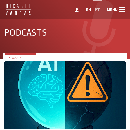
MENU
EN
PT
PODCASTS
← PODCASTS