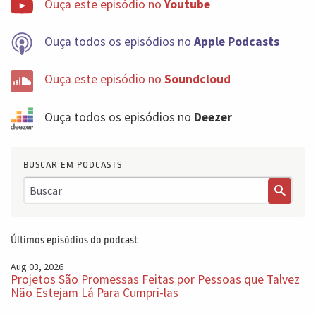
Ouça este episódio no
Youtube
é a culpada por todos os problemas. Cabe a nós
encontrarmos o equilíbrio, aproveitar a eficiência e a
Ouça todos os episódios no
Apple Podcasts
previsibilidade que ela nos traz, sem deixar que esse
entusiasmo tecnológico nos cegue, falando que tem
Ouça este episódio no
Soundcloud
agora uma solução que faz tudo do zero ao 100%,
porque isso não é verdade. Pensem bastante nisso.
Ouça todos os episódios no
Deezer
Espero que vocês tenham gostado desse episódio e
nos vemos na semana que vem com mais um 5 Minutes
Podcast. Até lá!
BUSCAR EM PODCASTS
Últimos episódios do podcast
Aug 03, 2026
Projetos São Promessas Feitas por Pessoas que Talvez
Não Estejam Lá Para Cumpri-las