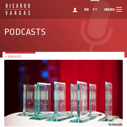
MENU
EN
PT
PODCASTS
← PODCASTS