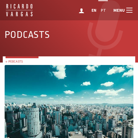
MENU
EN
PT
PODCASTS
← PODCASTS