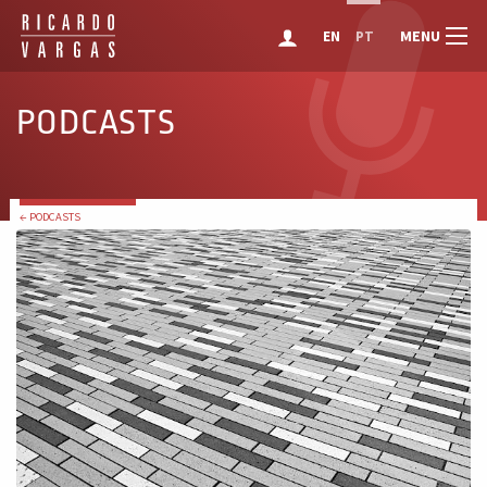
MENU
EN
PT
PODCASTS
← PODCASTS