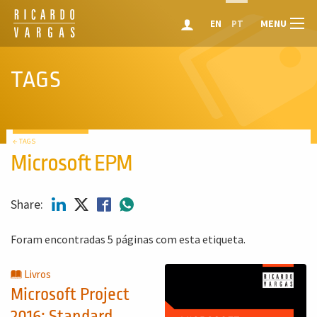
MENU
EN
PT
TAGS
← TAGS
Microsoft EPM
Share:
Foram encontradas 5 páginas com esta etiqueta.
Livros
Microsoft Project
2016: Standard,