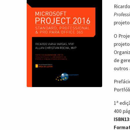
Ricardo
Profess
projeto
O Proje
projeto
Organiz
de gere
outros 
Prefác
Portfól
1ª
ediç
400
pág
ISBN13
Format