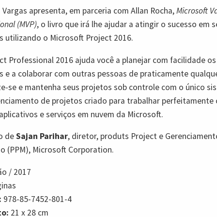
 Vargas apresenta, em parceria com Allan Rocha,
Microsoft V
ional (MVP)
, o livro que irá lhe ajudar a atingir o sucesso em 
s utilizando o Microsoft Project 2016.
ct Professional 2016 ajuda você a planejar com facilidade os
s e a colaborar com outras pessoas de praticamente qualque
e-se e mantenha seus projetos sob controle com o único si
nciamento de projetos criado para trabalhar perfeitamente
aplicativos e serviços em nuvem da Microsoft.
io de
Sajan Parihar
, diretor, produts Project e Gerenciament
io (PPM), Microsoft Corporation.
ão /
2017
inas
:
978-85-7452-801-4
o:
21 x 28 cm