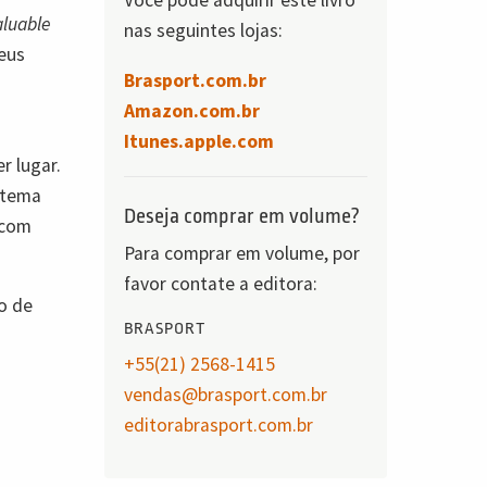
Você pode adquirir este livro
aluable
nas seguintes lojas:
seus
Brasport.com.br
Amazon.com.br
Itunes.apple.com
r lugar.
stema
Deseja comprar em volume?
 com
Para comprar em volume, por
favor contate a editora:
o de
BRASPORT
+55(21) 2568-1415
vendas@brasport.com.br
editorabrasport.com.br