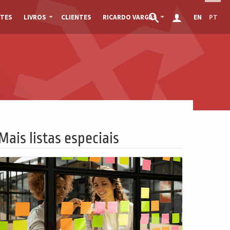
TES
LIVROS
CLIENTES
RICARDO VARGAS
EN
PT
Mais listas especiais