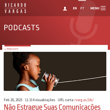
MENU
EN
PT
PODCASTS
← PODCASTS
Feb 20, 2023
11.314 visualizações
URL curta:
rvarg.as/1ib/
Não Estrague Suas Comunicações