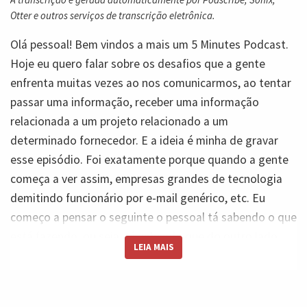
Otter e outros serviços de transcrição eletrônica.
Olá pessoal! Bem vindos a mais um 5 Minutes Podcast.
Hoje eu quero falar sobre os desafios que a gente
enfrenta muitas vezes ao nos comunicarmos, ao tentar
passar uma informação, receber uma informação
relacionada a um projeto relacionado a um
determinado fornecedor. E a ideia é minha de gravar
esse episódio. Foi exatamente porque quando a gente
começa a ver assim, empresas grandes de tecnologia
demitindo funcionário por e-mail genérico, etc. Eu
começo a pensar o seguinte o pessoal tá sabendo o que
está fazendo, ou seja, tá sabendo que do outro lado
LEIA MAIS
não é uma máquina, não é o chat GPT, mas é gente com
sentimento do outro lado. E isso me levou a gravar
esse episódio para compartilhar com vocês esse estudo