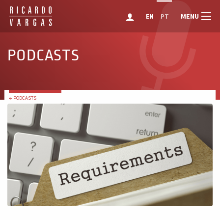
MENU
EN
PT
PODCASTS
← PODCASTS