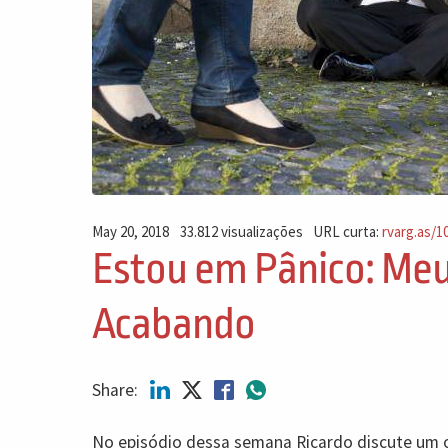
May 20, 2018
33.812 visualizações
URL curta:
rvarg.as/1
Estou em Pânico: Meu
Acabando
Share:
No episódio dessa semana Ricardo discute um 