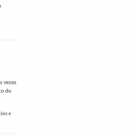
o
as vezes
to do
ções e