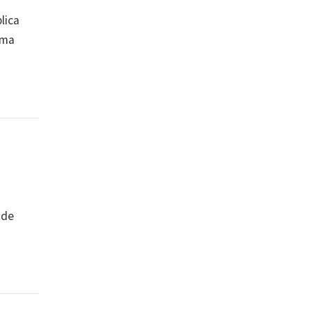
lica
uma
 de