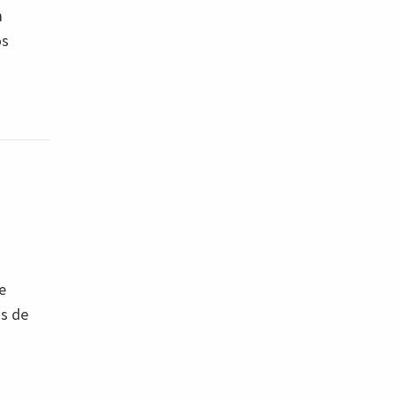
m
os
e
os de