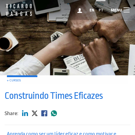
MENU
EN
PT
← CURSOS
Construindo Times Eficazes
Share:
Aprenda como ser um líder eficaz e como motivar e