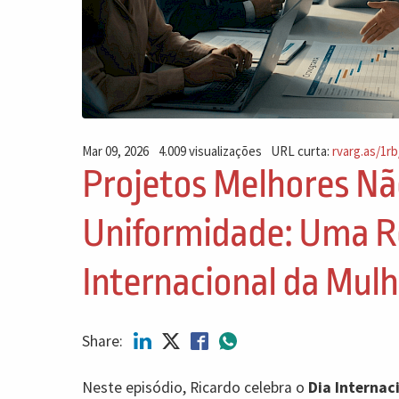
Mar 09, 2026
4.009 visualizações
URL curta:
rvarg.as/1rb
Projetos Melhores N
Uniformidade: Uma Re
Internacional da Mulh
Share:
Neste episódio, Ricardo celebra o
Dia Internac