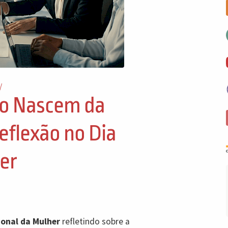
/
ão Nascem da
flexão no Dia
er
ional da Mulher
refletindo sobre a