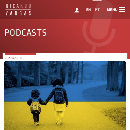
MENU
EN
PT
PODCASTS
← PODCASTS