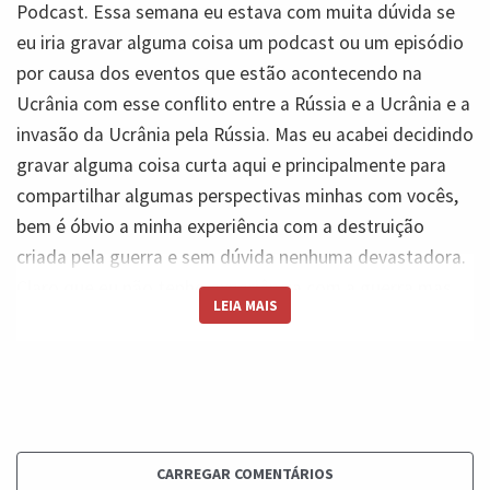
Podcast. Essa semana eu estava com muita dúvida se
eu iria gravar alguma coisa um podcast ou um episódio
por causa dos eventos que estão acontecendo na
Ucrânia com esse conflito entre a Rússia e a Ucrânia e a
invasão da Ucrânia pela Rússia. Mas eu acabei decidindo
gravar alguma coisa curta aqui e principalmente para
compartilhar algumas perspectivas minhas com vocês,
bem é óbvio a minha experiência com a destruição
criada pela guerra e sem dúvida nenhuma devastadora.
Claro que eu não tenho experiência com a guerra mas
LEIA MAIS
dentro do meu trabalho na ONU eu tive a experiência
com que fica depois da guerra e é realmente
devastador. E eu falo isso pessoalmente eu tenho
vários amigos que vivem na Ucrânia e que têm parentes
na Ucrânia assim como eu tenho várias pessoas que eu
amo e que vivem na Rússia que são russos e que estão
CARREGAR COMENTÁRIOS