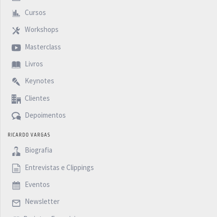
da Ucrânia muita força também para as pessoas na
Cursos
Rússia de bem que também não estão vendo nenhum
Workshops
sentido nessa guerra.
Masterclass
Um abraço para vocês até a semana que vem com mais
Livros
um Five Minutes Podcast.
Keynotes
Clientes
Depoimentos
RICARDO VARGAS
Biografia
Entrevistas e Clippings
Eventos
Newsletter