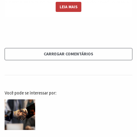
a gente estava no auge da pandemia do covid, o que a
LEIA MAIS
gente percebia como risco do covid. A gente percebia o
risco baseado no que a gente via na televisão, baseado
nesse desconhecimento associado com uma
disponibilidade maciça de informação de todos os
lados. E isso fez com que muitas vezes a nossa
percepção tivesse uma nuvem ou tivesse de alguma
CARREGAR COMENTÁRIOS
forma transformado a forma com que a gente enxerga
um risco na realidade. E esse bias ou esse viés é
chamado viés de disponibilidade. Toda vez que alguém
perto de nós ou que algum evento de uma magnitude
Você pode se interessar por:
muito grande acontece, a sua percepção sobre a
probabilidade daquele evento é imediatamente
aumenta e aumenta de uma forma irracional. Então, por
exemplo, vamos dar um exemplo se você tem um ente
querido ou um amigo querido que teve um ataque