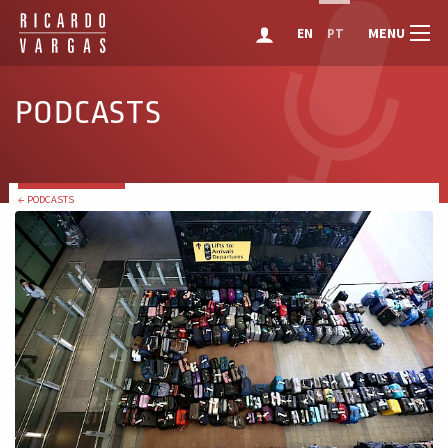
MENU
EN
PT
PODCASTS
← PODCASTS