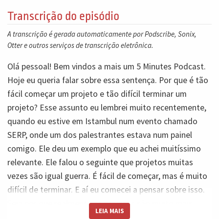
Transcrição do episódio
A transcrição é gerada automaticamente por Podscribe, Sonix,
Otter e outros serviços de transcrição eletrônica.
Olá pessoal! Bem vindos a mais um 5 Minutes Podcast.
Hoje eu queria falar sobre essa sentença. Por que é tão
fácil começar um projeto e tão difícil terminar um
projeto? Esse assunto eu lembrei muito recentemente,
quando eu estive em Istambul num evento chamado
SERP, onde um dos palestrantes estava num painel
comigo. Ele deu um exemplo que eu achei muitíssimo
relevante. Ele falou o seguinte que projetos muitas
vezes são igual guerra. É fácil de começar, mas é muito
difícil de terminar. E aí eu comecei a pensar sobre isso.
Seja por que realmente os projetos são muito mais
LEIA MAIS
fáceis de começar do que de terminar. Então eu queria