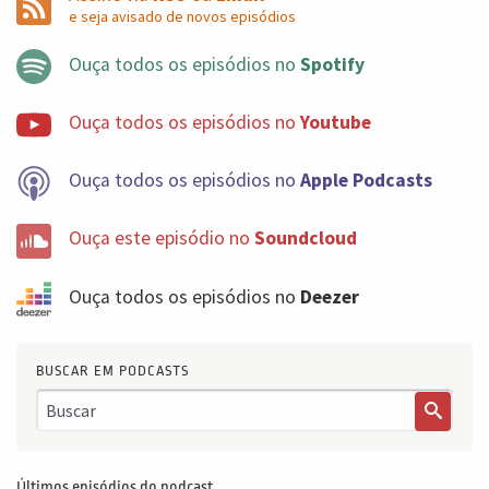
e seja avisado de novos episódios
capacidade de decisão com IA é altamente desejável.
Agora, nunca delegue a responsabilidade. A
Ouça todos os episódios no
Spotify
responsabilidade não é algo que você transfere para o
algoritmo. A responsabilidade é um compromisso
Ouça todos os episódios no
Youtube
humano e em um mundo com agentes inteligentes,
esse compromisso se torna cada vez mais importante.
Ouça todos os episódios no
Apple Podcasts
Vamos pensar nisso essa semana. Espero que vocês
Ouça este episódio no
Soundcloud
tenham gostado desse episódio e até semana que vem
com mais um 5 Minutes Podcast. Até lá!
Ouça todos os episódios no
Deezer
BUSCAR EM PODCASTS
Últimos episódios do podcast