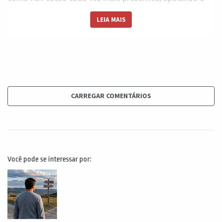
nosso trabalho e eles estão tomando decisões,
LEIA MAIS
disparando ações, priorizando tarefas e até se
comunicando com as partes interessadas nos nossos
projetos. E em muitos casos, esses agentes conseguem
ler e-mails, interpretar riscos, atualizar dashboards e
responder tudo automaticamente 24 horas por dia, sem
fadiga, sem cansaço e com um nível impressionante de
CARREGAR COMENTÁRIOS
consistência. Isso cria em todos nós uma ilusão muito
perigosa, a ilusão de que a responsabilidade também
está sendo automatizada. Só que ela não está. Não
importa o quão avançado seja o agente que você criar,
Você pode se interessar por:
ele não é dono do resultado. Ele não assume a
responsabilidade. Ele não sofre as consequências de
uma decisão errada. Quem sofre é você e a organização
é o patrocinador do projeto. Deixa-me dar um exemplo
supersimples, imagine que você construiu um fluxo no