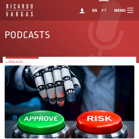
MENU
EN
PT
PODCASTS
← PODCASTS