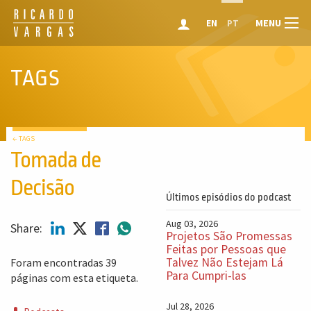
MENU
EN
PT
TAGS
← TAGS
Tomada de
Decisão
Últimos episódios do podcast
Aug 03, 2026
Share:
Projetos São Promessas
Feitas por Pessoas que
Talvez Não Estejam Lá
Foram encontradas 39
Para Cumpri-las
páginas com esta etiqueta.
Jul 28, 2026