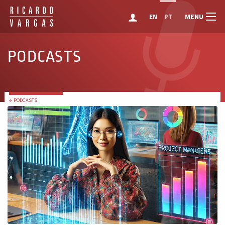
MENU
EN
PT
PODCASTS
← PODCASTS