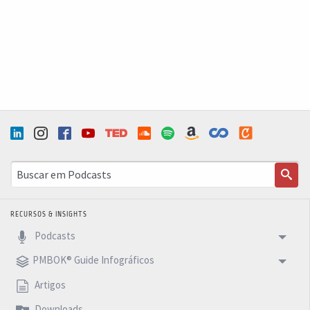
Vocês vão ver que é assustador a precisão e a
qualidade dos dados, que os mecanismos como esse
tem trazido. Bem pessoal, espero que vocês tenham
gostado desse podcast. Até semana que vem com mais
um 5 Minutes Podcast.
RECURSOS & INSIGHTS
Podcasts
PMBOK® Guide Infográficos
Artigos
Downloads