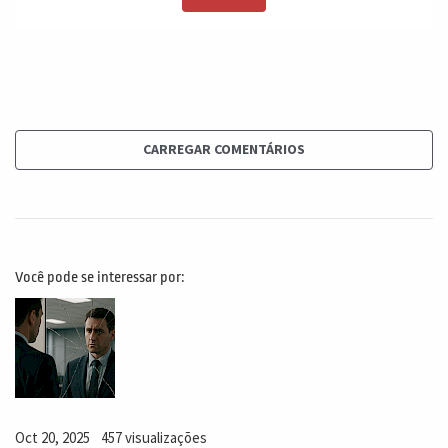
dado que não existe. Isso me fez pensar
profundamente em um dos principais pilares que a
gente tem na área de projetos, que são as lições
aprendidas, os nossos conhecimentos prévios. E isso
vale não só para a lição aprendida, mas isso vale para
risco. Isso vale para você estimar tempos. Isso é prazo.
CARREGAR COMENTÁRIOS
Isso vale para você estimar orçamento. Isso vale para
você? Para selecionar Fornecedor. Imagina você fazer
uma avaliação de fornecedores que não existe para
gerar lições aprendidas. E eu acho que isso é, sem
Você pode se interessar por:
dúvida nenhuma, uma nova fronteira. Eu sempre digo o
seguinte onde existe um pain, ou seja, uma dor, uma
dificuldade, existe uma oportunidade muito grande
para as pessoas usarem uma inovação bem disruptiva
para poder resolver esse problema. E esse me chamou
muitíssimo a atenção, porque existe uma possibilidade
Oct 20, 2025
457 visualizações