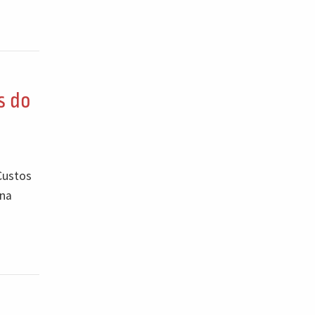
s do
Custos
 na