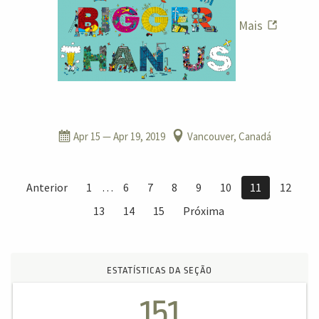
Mais
Apr 15
— Apr 19, 2019
Vancouver, Canadá
Anterior
1
…
6
7
8
9
10
11
12
13
14
15
Próxima
ESTATÍSTICAS DA SEÇÃO
151