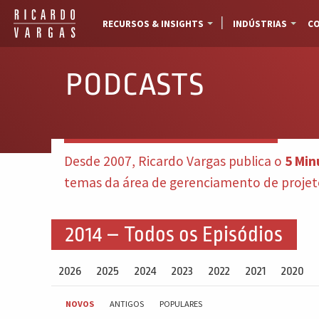
RECURSOS & INSIGHTS
INDÚSTRIAS
CO
PODCASTS
Desde 2007, Ricardo Vargas publica o
5 Min
temas da área de gerenciamento de projetos
2014 – Todos os Episódios
2026
2025
2024
2023
2022
2021
2020
NOVOS
ANTIGOS
POPULARES