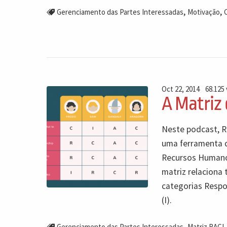
,
,
Gerenciamento das Partes Interessadas
Motivação
Oct 22, 2014
68.125 
A Matriz
Neste podcast, R
uma ferramenta d
Recursos Humanos
matriz relaciona
categorias Respo
(I).
,
Gerenciamento das Partes Interessadas
Matriz RACI