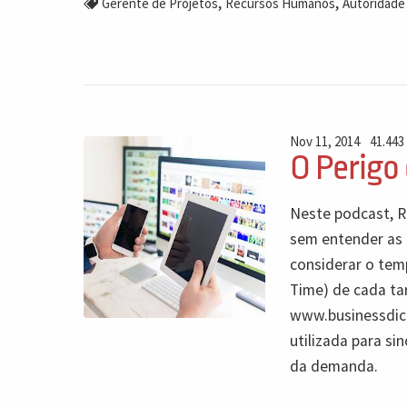
,
,
Gerente de Projetos
Recursos Humanos
Autoridade
Nov 11, 2014
41.443
O Perigo
Neste podcast, Ri
sem entender as 
considerar o temp
Time) de cada ta
www.businessdict
utilizada para si
da demanda.