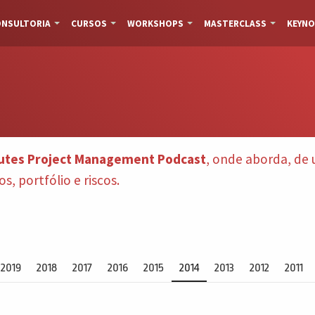
NSULTORIA
CURSOS
WORKSHOPS
MASTERCLASS
KEYNO
utes Project Management Podcast
, onde aborda, d
, portfólio e riscos.
2019
2018
2017
2016
2015
2014
2013
2012
2011