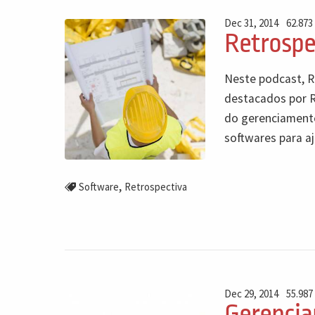
Dec 31, 2014
62.873
Retrospe
Neste podcast, R
destacados por R
do gerenciamento
softwares para aj
,
Software
Retrospectiva
Dec 29, 2014
55.987
Gerenciam