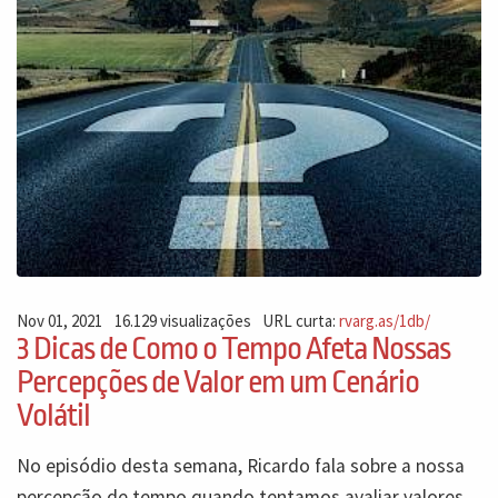
Nov 01, 2021
16.129 visualizações
URL curta:
rvarg.as/1db/
3 Dicas de Como o Tempo Afeta Nossas
Percepções de Valor em um Cenário
Volátil
No episódio desta semana, Ricardo fala sobre a nossa
percepção de tempo quando tentamos avaliar valores,