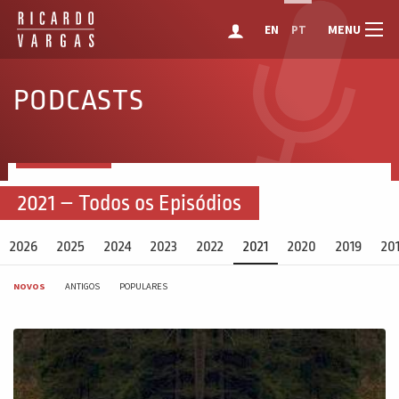
MENU
EN
PT
PODCASTS
2021 – Todos os Episódios
2026
2025
2024
2023
2022
2021
2020
2019
20
NOVOS
ANTIGOS
POPULARES