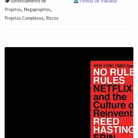
Gerenciamento de
Formas de Trabalhar
,
,
Projetos
Megaprojetos
,
Projetos Complexos
Riscos