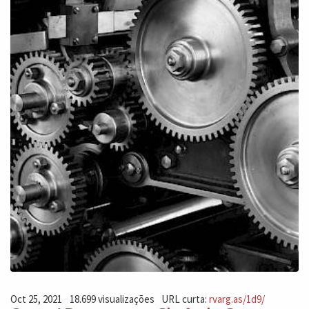
Oct 25, 2021
18.699 visualizações
URL curta:
rvarg.as/1d9/