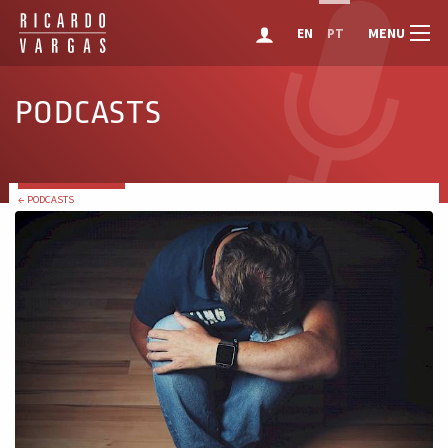
MENU
EN
PT
PODCASTS
← PODCASTS