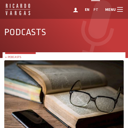
MENU
EN
PT
PODCASTS
← PODCASTS