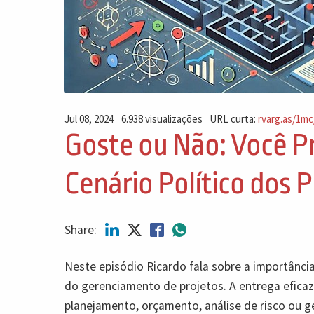
Jul 08, 2024
6.938 visualizações
URL curta:
rvarg.as/1mc
Goste ou Não: Você P
Cenário Político dos 
Share:
Neste episódio Ricardo fala sobre a importânci
do gerenciamento de projetos. A entrega efica
planejamento, orçamento, análise de risco ou g