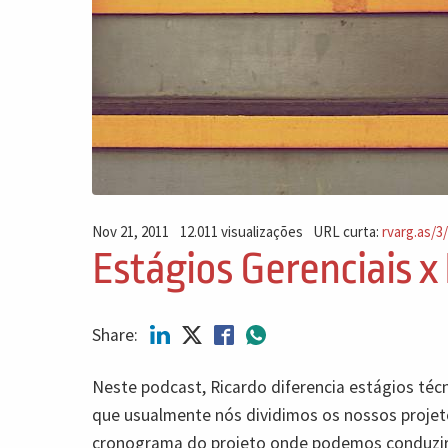
Nov 21, 2011
12.011 visualizações
URL curta:
rvarg.as/3
Estágios Gerenciais x
Share:
Neste podcast, Ricardo diferencia estágios técn
que usualmente nós dividimos os nossos projet
cronograma do projeto onde podemos conduzi