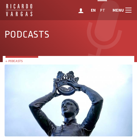
MENU
EN
PT
PODCASTS
← PODCASTS