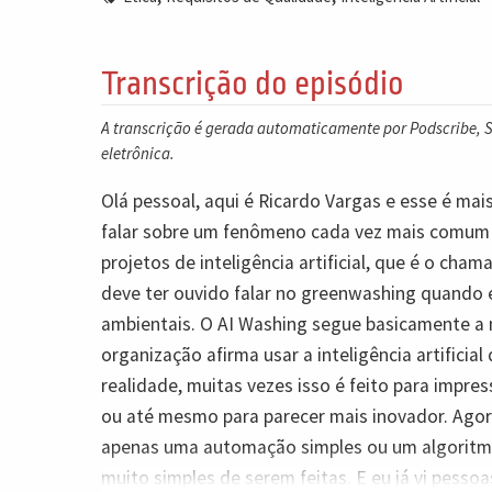
Transcrição do episódio
A transcrição é gerada automaticamente por Podscribe, So
eletrônica.
Olá pessoal, aqui é Ricardo Vargas e esse é ma
falar sobre um fenômeno cada vez mais comum 
projetos de inteligência artificial, que é o ch
deve ter ouvido falar no greenwashing quando
ambientais. O AI Washing segue basicamente a
organização afirma usar a inteligência artifici
realidade, muitas vezes isso é feito para impress
ou até mesmo para parecer mais inovador. Agora
apenas uma automação simples ou um algoritmo
muito simples de serem feitas. E eu já vi pesso