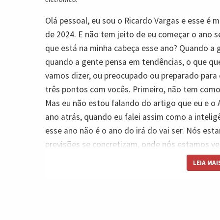
Olá pessoal, eu sou o Ricardo Vargas e esse é m
de 2024. E não tem jeito de eu começar o ano s
que está na minha cabeça esse ano? Quando a 
quando a gente pensa em tendências, o que que 
vamos dizer, ou preocupado ou preparado para 
três pontos com vocês. Primeiro, não tem como eu
Mas eu não estou falando do artigo que eu e o
ano atrás, quando eu falei assim como a inteligê
esse ano não é o ano do irá do vai ser. Nós es
previsões se concretizam, onde nós estamos v
assim a como que a inteligência artificial vai fa
LEIA MAI
agora é o seguinte ou a inteligência artificial já
alguma coisa diferente aconteceu. Então nós v
inteligência artificial, Ou seja, nós vamos ver 
2023 estava prevendo, acontecendo, se materia