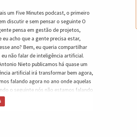
ais um Five Minutes podcast, o primeiro
em discutir e sem pensar o seguinte O
gente pensa em gestão de projetos,
eu acho que a gente precisa estar,
esse ano? Bem, eu queria compartilhar
 não falar de inteligência artificial.
 Antonio Nieto publicamos há quase um
ncia artificial irá transformar bem agora,
tamos falando agora no ano onde aquelas
endo o seguinte nós não estamos falando
cilitar? Não, nós estamos falando aqui
S
 está facilitando o seu trabalho ou
amos ver 01h00 da verdade na
o seguinte os impactos que a gente em
lizando ou não. Então eu acho que é