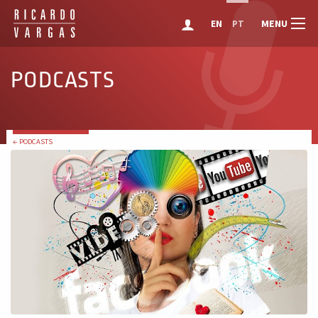
MENU
EN
PT
PODCASTS
← PODCASTS