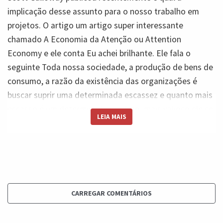
implicação desse assunto para o nosso trabalho em
projetos. O artigo um artigo super interessante
chamado A Economia da Atenção ou Attention
Economy e ele conta Eu achei brilhante. Ele fala o
seguinte Toda nossa sociedade, a produção de bens de
consumo, a razão da existência das organizações é
buscar suprir uma determinada escassez e quanto mais
escasso é um determinado produto, mais valioso ele se
LEIA MAIS
torna, ou seja, mais difícil você é de conseguir, etc.
Então ele começa, ele fala sobre o petróleo, ele fala
sobre o quanto o petróleo era importante do ponto de
vista geopolítico e até hoje é importante. E ele fala Mas
o grande ativo hoje não necessariamente é o petróleo.
O grande ativo hoje é a atenção. Então isso muda
CARREGAR COMENTÁRIOS
completamente a forma com que a gente enxerga
competição e resultado. Então, por exemplo, hoje a