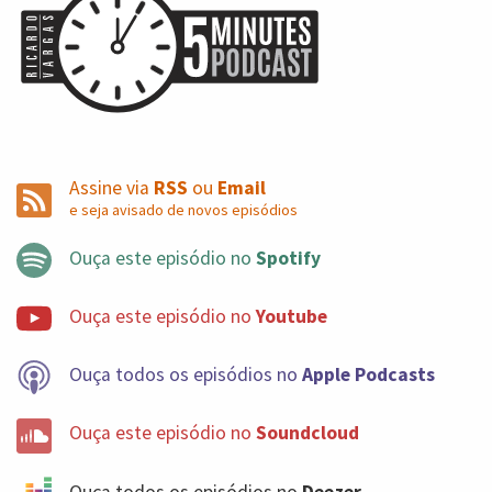
perceber que uma das maiores dificuldades que você
tem gerenciando um projeto, liderando um time, ou
como Scrum Master, como Product Owner, é conseguir
atenção e conseguir atenção da equipe para poder
discutir um ponto e conseguir atenção do seu chefe
para te dar um feedback rápido e conseguir atenção do
Assine via
RSS
ou
Email
seu fornecedor para te entregar o produto e conseguir
e seja avisado de novos episódios
atenção do seu cliente para você validar um
Ouça este episódio no
Spotify
determinado resultado. Você está 24 horas por dia
buscando atenção e competindo com todas as outras
Ouça este episódio no
Youtube
prioridades que a sua organização tem.
Ou seja, quantas vezes você não consegue andar no
Ouça todos os episódios no
Apple Podcasts
projeto, não consegue entregar as entregas ali do seu
sprint, as entregas da fase do seu projeto,
Ouça este episódio no
Soundcloud
Simplesmente você não consegue. Atenção simples
Ouça todos os episódios no
Deezer