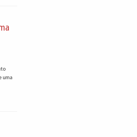
sma
uto
de uma