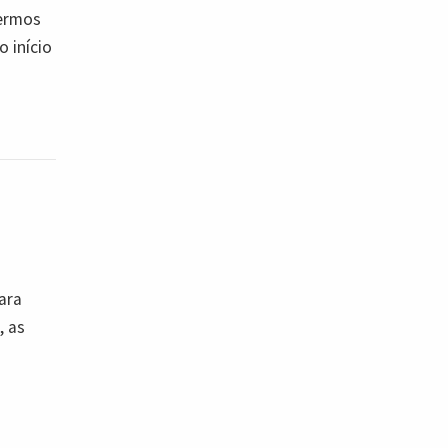
termos
 início
ara
, as