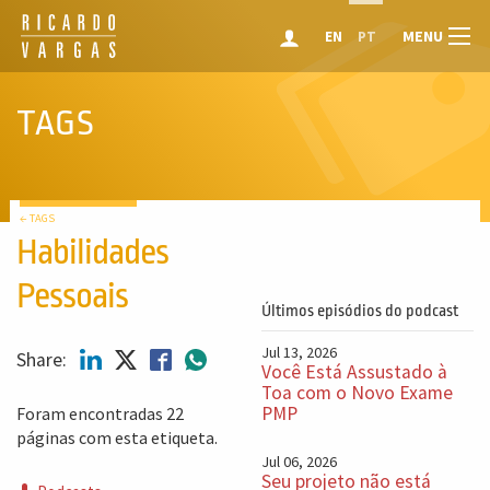
MENU
EN
PT
TAGS
← TAGS
Habilidades
Pessoais
Últimos episódios do podcast
Jul 13, 2026
Share:
Você Está Assustado à
Toa com o Novo Exame
PMP
Foram encontradas 22
páginas com esta etiqueta.
Jul 06, 2026
Seu projeto não está