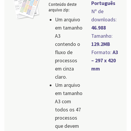
Português
Conteúdo deste
arquivo zip:
Nº de
Um arquivo
downloads:
em tamanho
46.988
A3
Tamanho:
contendo o
129.2MB
fluxo de
Formato:
A3
processos
– 297 x 420
em cinza
mm
claro.
Um arquivo
em tamanho
A3 com
todos os 47
processos
que devem