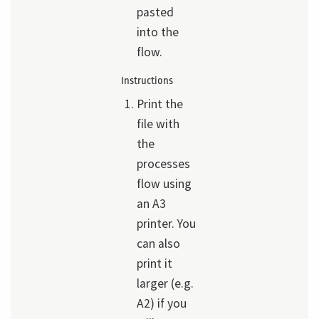
pasted
into the
flow.
Instructions
Print the
file with
the
processes
flow using
an A3
printer. You
can also
print it
larger (e.g.
A2) if you