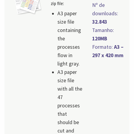
zip file:
Nº de
A3 paper
downloads:
size file
32.843
containing
Tamanho:
the
120MB
processes
Formato:
A3 –
flow in
297 x 420 mm
light gray.
A3 paper
size file
with all the
47
processes
that
should be
cut and