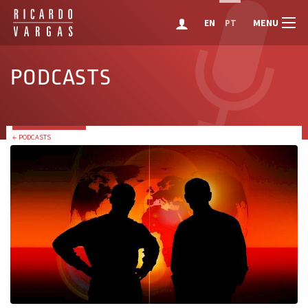
MENU
EN
PT
PODCASTS
← PODCASTS