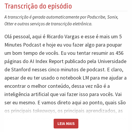
Transcrição do episódio
A transcrição é gerada automaticamente por Podscribe, Sonix,
Otter e outros serviços de transcrição eletrônica.
Olá pessoal, aqui é Ricardo Vargas e esse é mais um 5
Minutes Podcast e hoje eu vou fazer algo para poupar
um bom tempo de vocês. Eu vou tentar resumir as 456
páginas do AI Index Report publicado pela Universidade
de Stanford nesses cinco minutos de podcast. E claro,
apesar de eu ter usado o notebook LM para me ajudar a
encontrar o melhor conteúdo, dessa vez não é a
inteligência artificial que vai fazer isso para vocês. Vai
ser eu mesmo. E vamos direto aqui ao ponto, quais são
os principais
takeaways
, os principais aprendizados, as
coisas mais relevantes que eu vi nesse relatório e como
LEIA MAIS
elas impactam os nossos projetos e a nossa profissão