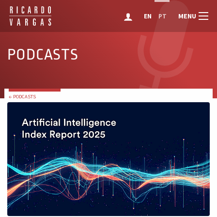
MENU
EN
PT
PODCASTS
← PODCASTS