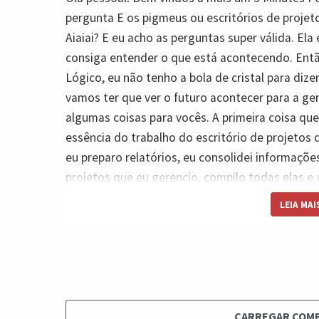
pergunta E os pigmeus ou escritórios de projeto
Aiaiai? E eu acho as perguntas super válida. El
consiga entender o que está acontecendo. Entã
Lógico, eu não tenho a bola de cristal para diz
vamos ter que ver o futuro acontecer para a gen
algumas coisas para vocês. A primeira coisa que
essência do trabalho do escritório de projetos
eu preparo relatórios, eu consolidei informaçõe
projetos que eu gerencio, compilo todas elas e 
Proxy Transformation Officer da minha empresa
LEIA MAI
Eu também sou responsável, por exemplo, trein
geramos as informações dos projetos e nós adm
responsável por, por exemplo, desenvolver os te
diferentes projetos, ou seja, estruturais templ
esses templates, etc. Bem, se esse é o seu tra
CARREGAR COM
problema. Eu acredito que existe uma chance mu