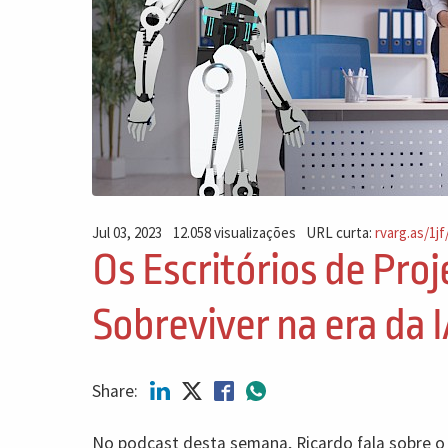
Jul 03, 2023
12.058 visualizações
URL curta:
rvarg.as/1jf
Os Escritórios de Proj
Sobreviver na era da 
Share:
No podcast desta semana, Ricardo fala sobre