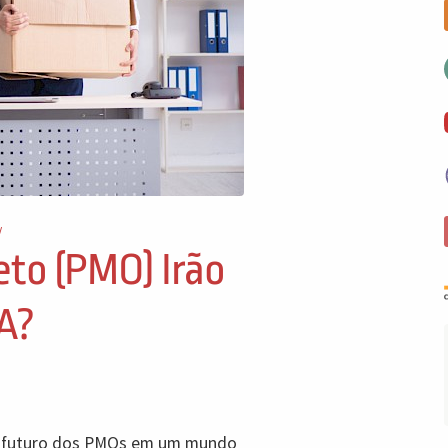
/
eto (PMO) Irão
IA?
 o futuro dos PMOs em um mundo