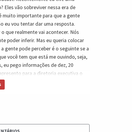
? Eles vão sobreviver nessa era de
a é muito importante para que a gente
o eu vou tentar dar uma resposta.
er o que realmente vai acontecer. Nós
te poder inferir. Mas eu queria colocar
 a gente pode perceber é o seguinte se a
 que você tem que está me ouvindo, seja,
s, eu pego informações de dez, 20
apresento para a diretoria executiva o
, para que as decisões sejam tomadas.
S
ar e disseminar o método no qual nós
inistramos projetos. Eu sou
mplates que vão ser utilizado pelos
ates. Pedi para as pessoas preencherem
balho, eu acredito que você tem um
ENTÁRIOS
ito razoável, muito, mais muito