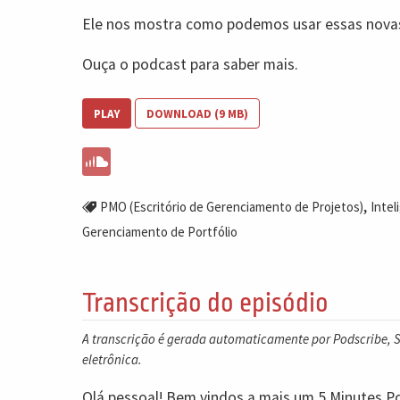
Ele nos mostra como podemos usar essas novas
Ouça o podcast para saber mais.
PLAY
DOWNLOAD (9 MB)
,
PMO (Escritório de Gerenciamento de Projetos)
Inteli
Gerenciamento de Portfólio
Transcrição do episódio
A transcrição é gerada automaticamente por Podscribe, So
eletrônica.
Olá pessoal! Bem vindos a mais um 5 Minutes P