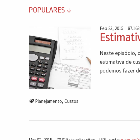
POPULARES
Feb 23, 2015
87.163
Estimativ
Neste episódio, 
estimativa de cu
podemos fazer du
,
Planejamento
Custos
Mar 02, 2015
70.015 visualizações
URL curta:
rvarg.as/c