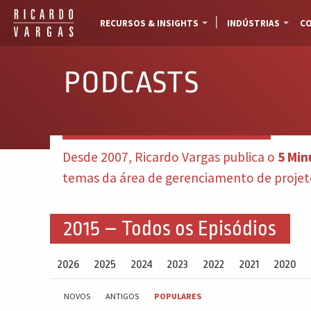
RECURSOS & INSIGHTS
INDÚSTRIAS
CO
PODCASTS
Desde 2007, Ricardo Vargas publica o
5 Min
temas da área de gerenciamento de projetos
2015 – Todos os Episódios
2026
2025
2024
2023
2022
2021
2020
NOVOS
ANTIGOS
POPULARES