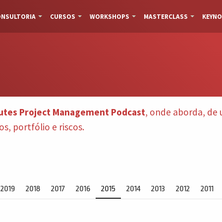
NSULTORIA
CURSOS
WORKSHOPS
MASTERCLASS
KEYNO
utes Project Management Podcast
, onde aborda, d
, portfólio e riscos.
2019
2018
2017
2016
2015
2014
2013
2012
2011