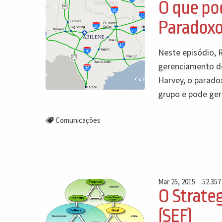
O que po
Paradoxo
Neste episódio, 
gerenciamento de 
Harvey, o parado
grupo e pode gera
Comunicações
Mar 25, 2015
52.357
O Strate
(SEF)