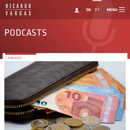
MENU
EN
PT
PODCASTS
← PODCASTS