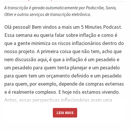
A transcrição é gerada automaticamente por Podscribe, Sonix,
Otter e outros serviços de transcrição eletrônica.
Olá pessoal! Bem vindos a mais um 5 Minutes Podcast.
Essa semana eu queria falar sobre inflação e como é
que a gente minimiza os riscos inflacionários dentro do
nosso projeto. A primeira coisa que não tem, acho que
nem discussão aqui, é que a inflação é um pesadelo e
um pesadelo para quem tenta planejar e um pesadelo
para quem tem um orçamento definido e um pesadelo
para quem, por exemplo, depende de compras externas
e é realmente complexo. E hoje nós estamos vivendo.
Antes, essas perspectivas inflacionárias eram uma
característica de determinados tipos de país,
LEIA MAIS
normalmente países com economia um pouco mais
frágeis. Mas hoje nós estamos vendo isso acontecendo