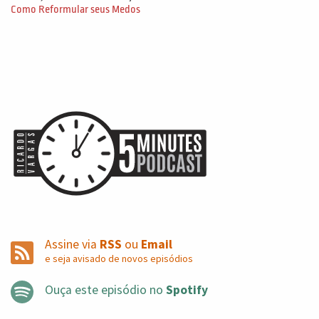
Como Reformular seus Medos
inflacionária, o meu produto, nas condições que eu
estava pensando em comercializá lo, não vai ser
possível. Mas ele não vai ser um produto viável mais ou
eu vou precisar de um aumento no orçamento tão
grande que aquele produto deixa de ser viável. Gente,
isso é sério? Essa é a primeira pergunta que você tem
que fazer, porque às vezes o seu projeto depende, por
exemplo, de um determinado recurso. E não é que ele
subiu 5%? Ele subiu 200%? E aí eu pergunto esses
200%? Você vai conseguir justificá lo dentro do seu
caso de negócio dentro do seu business? Que é isso? E
não adianta você querer prosseguir, sendo que o
Assine via
RSS
ou
Email
business está furado.
e seja avisado de novos episódios
Ouça este episódio no
Spotify
Segunda coisa. Você vai planejar suas aquisições. Se o
seu projeto tem aquisições, você vai planejar como você