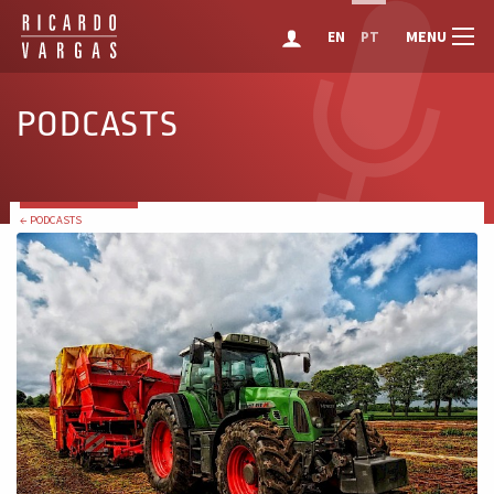
MENU
EN
PT
PODCASTS
← PODCASTS