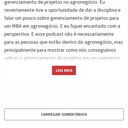
gerenciamento de projetos no agronegócio. Eu
recentemente tive a oportunidade de dar a disciplina e
falar um pouco sobre gerenciamento de projetos para
um MBA em agronegócio. E eu fiquei encantado com a
perspectiva. E esse podcast não é necessariamente
para as pessoas que estão dentro do agronegócio, mas
principalmente para mostrar como nós conseguimos
aplicar o gerenciamento de projetos em um segmento,
vamos dizer, tão diferente para muitos de nós que,
LEIA MAIS
como, por exemplo, o agronegócio. Bem, algumas
coisas que a gente precisa perceber que se a gente
pensar no conceito da própria safra, se você tem um
determinado produto, por exemplo, agrícola, que está
sujeito a uma safra, essa safra ela pode ser encarada
como um projeto. Ela é temporária, ela é única porque
CARREGAR COMENTÁRIOS
ela está sujeita às condições climáticas, às condições