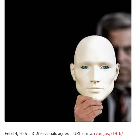
Feb 14, 2007
31.926 visualizações
URL curta:
rvarg.as/x191b/