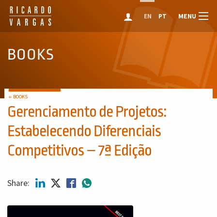
MENU
EN
PT
BOOKS
← BOOKS
Gerenciamento de Projetos:
Estabelecendo Diferenciais
Competitivos – 7ª Edição
Share: